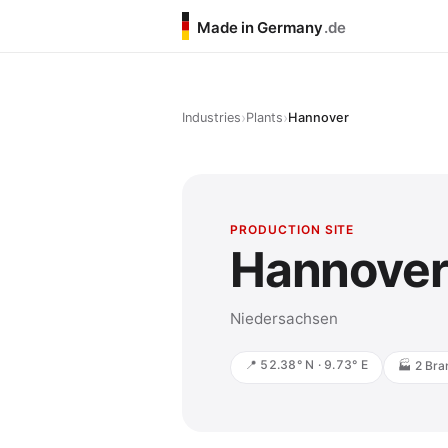
Made in Germany
.de
›
›
Industries
Plants
Hannover
PRODUCTION SITE
Hannove
Niedersachsen
📍 52.38° N · 9.73° E
🏭 2 Bra