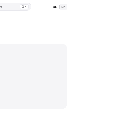
DE
|
EN
⌘K