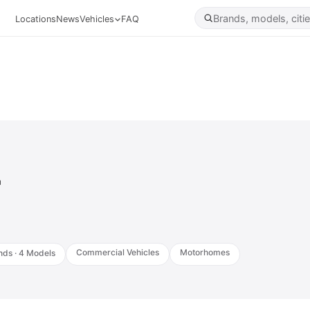
Locations
News
Vehicles
FAQ
r
Commercial Vehicles
Motorhomes
nds · 4 Models