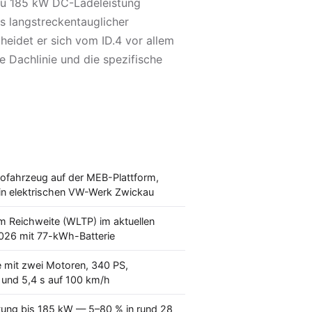
 zu 185 kW DC-Ladeleistung
als langstreckentauglicher
heidet er sich vom ID.4 vor allem
e Dachlinie und die spezifische
rofahrzeug auf der MEB-Plattform,
in elektrischen VW-Werk Zwickau
m Reichweite (WLTP) im aktuellen
2026 mit 77-kWh-Batterie
 mit zwei Motoren, 340 PS,
b und 5,4 s auf 100 km/h
tung bis 185 kW — 5–80 % in rund 28