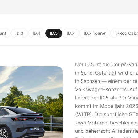
iant
ID.3
ID.4
ID.5
ID.7
ID.7 Tourer
T-Roc Cabri
Der ID.5 ist die Coupé-Var
in Serie. Gefertigt wird e
in Sachsen — einem der re
Volkswagen-Konzerns. Auf
liefert der ID.5 als Pro-V
kommt im Modelljahr 2026
(WLTP). Die sportliche GTX
zwei Motoren, beschleunig
und beherrscht Allradantri