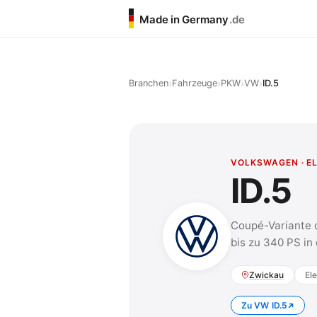
Made in Germany
.de
›
›
›
›
Branchen
Fahrzeuge
PKW
VW
ID.5
VOLKSWAGEN · E
ID.5
Coupé-Variante d
bis zu 340 PS in
Zwickau
El
Zu VW ID.5