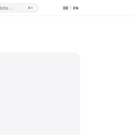
DE
|
EN
⌘K