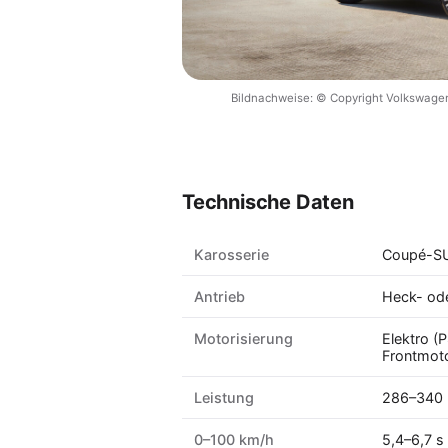
Bildnachweise: © Copyright Volkswage
Technische Daten
Karosserie
Coupé-SUV
Antrieb
Heck- ode
Motorisierung
Elektro 
Frontmot
Leistung
286–340 
0–100 km/h
5,4–6,7 s