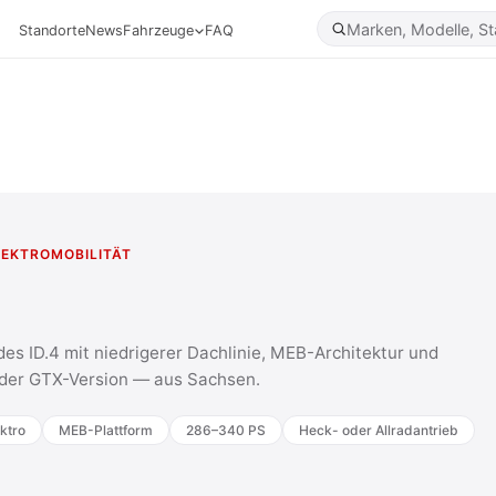
Standorte
News
Fahrzeuge
FAQ
LEKTROMOBILITÄT
es ID.4 mit niedrigerer Dachlinie, MEB-Architektur und
 der GTX-Version — aus Sachsen.
ektro
MEB-Plattform
286–340 PS
Heck- oder Allradantrieb