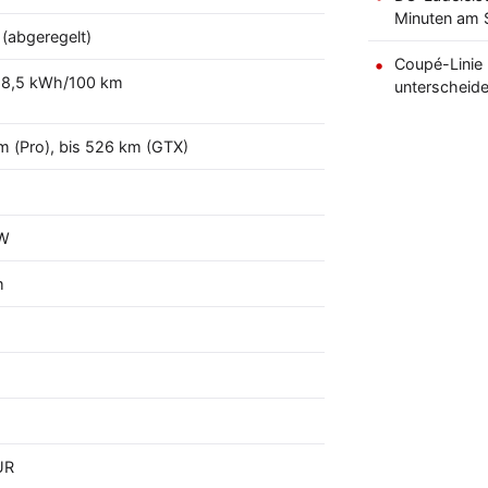
Minuten am S
(abgeregelt)
Coupé-Linie 
–18,5 kWh/100 km
unterscheide
m (Pro), bis 526 km (GTX)
kW
m
m
UR