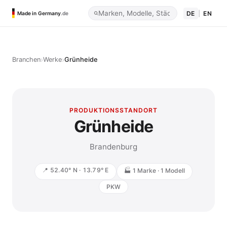
DE
|
EN
Made in Germany
.de
›
›
Branchen
Werke
Grünheide
PRODUKTIONSSTANDORT
Grünheide
Brandenburg
📍 52.40° N · 13.79° E
🏭 1 Marke · 1 Modell
PKW