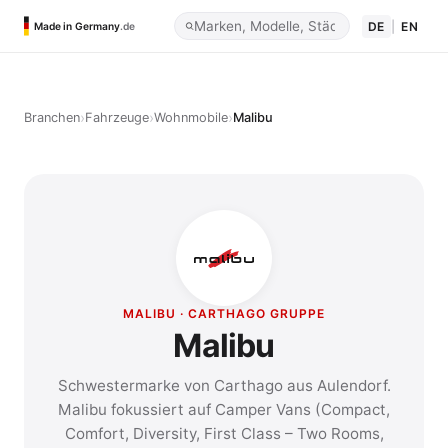
DE
|
EN
Made in Germany
.de
›
›
›
Branchen
Fahrzeuge
Wohnmobile
Malibu
MALIBU · CARTHAGO GRUPPE
Malibu
Schwestermarke von Carthago aus Aulendorf.
Malibu fokussiert auf Camper Vans (Compact,
Comfort, Diversity, First Class – Two Rooms,