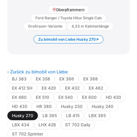
Oberpframmern
Ford Ranger / Toyota Hilux Single Cab
Großraum-Variante
4,33 m Kabinenlänge
Zu bimobil von Liebe Husky 270
‹ Zurück zu bimobil von Liebe
BJ 383
EX 358
EX 366
EX 368
EX 412 SH
EX 420
EX 432
EX 462
EX 480
EX 510
EX 540
EX 600
HD 420
HD 435
HR 380
Husky 230
Husky 240
Husky 270
LB 365
LB 415
LBX 365
LBX 434
LHX 428
ST 702 Daily
ST 702 Sprinter