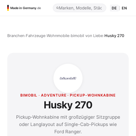
DE
|
EN
Made in Germany
.de
›
›
›
›
Branchen
Fahrzeuge
Wohnmobile
bimobil von Liebe
Husky 270
BIMOBIL · ADVENTURE · PICKUP-WOHNKABINE
Husky 270
Pickup-Wohnkabine mit großzügiger Sitzgruppe
oder Langlayout auf Single-Cab-Pickups wie
Ford Ranger.