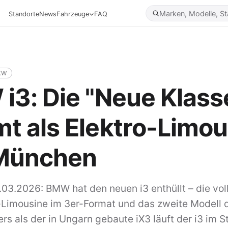
Standorte
News
Fahrzeuge
FAQ
KW
i3: Die "Neue Klass
t als Elektro-Limou
München
.03.2026:
BMW hat den neuen i3 enthüllt – die vol
-Limousine im 3er-Format und das zweite Modell 
ers als der in Ungarn gebaute iX3 läuft der i3 im