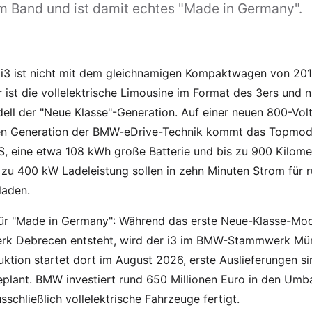
 Band und ist damit echtes "Made in Germany".
3 ist nicht mit dem gleichnamigen Kompaktwagen von 201
 ist die vollelektrische Limousine im Format des 3ers und
ell der "Neue Klasse"-Generation. Auf einer neuen 800-Volt
en Generation der BMW-eDrive-Technik kommt das Topmode
S, eine etwa 108 kWh große Batterie und bis zu 900 Kilom
s zu 400 kW Ladeleistung sollen in zehn Minuten Strom für 
laden.
ür "Made in Germany": Während das erste Neue-Klasse-Mod
erk Debrecen entsteht, wird der i3 im BMW-Stammwerk Mü
ktion startet dort im August 2026, erste Auslieferungen si
plant. BMW investiert rund 650 Millionen Euro in den Umb
schließlich vollelektrische Fahrzeuge fertigt.