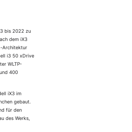
3 bis 2022 zu
 nach dem iX3
-Architektur
ll i3 50 xDrive
eter WLTP-
rund 400
ell iX3 im
nchen gebaut.
nd für den
au des Werks,