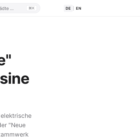
DE
|
EN
⌘K
e"
sine
lelektrische
der "Neue
 Stammwerk