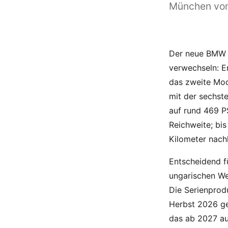
München vom
Der neue BMW i
verwechseln: Er
das zweite Mod
mit der sechst
auf rund 469 P
Reichweite; bi
Kilometer nach
Entscheidend f
ungarischen W
Die Serienprodu
Herbst 2026 ge
das ab 2027 aus