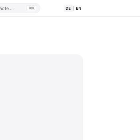
DE
|
EN
⌘K