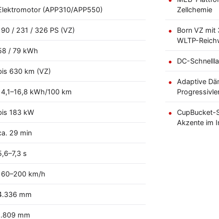
Elektromotor (APP310/APP550)
Zellchemie
190 / 231 / 326 PS (VZ)
Born VZ mit
WLTP-Reich
58 / 79 kWh
DC-Schnellla
bis 630 km (VZ)
Adaptive Dä
14,1–16,8 kWh/100 km
Progressivle
bis 183 kW
CupBucket-S
Akzente im I
ca. 29 min
5,6–7,3 s
160–200 km/h
4.336 mm
1.809 mm