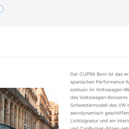
Der CUPRA Born ist das ers
spanischen Performance-Ma
exklusiv im Volkswagen-W
des Volkswagen-Konzerns —
Schwestermodell des VW ID.
aerodynamisch geschliffene
Lichtsignatur und ein Inte
und CupBucket-Sitzen geb