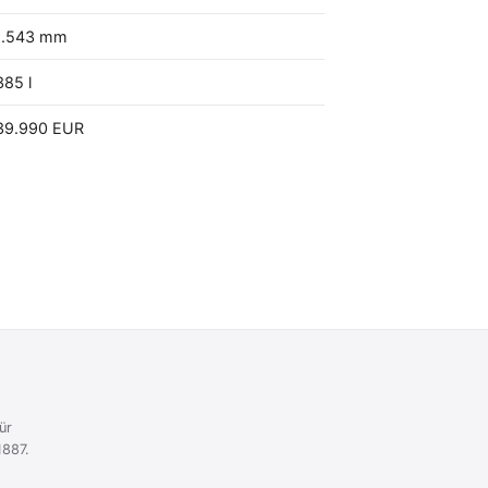
1.543 mm
385 l
39.990 EUR
ür
1887.