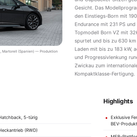
Gesicht. Das Modellprogra
den Einstiegs-Born mit 19
Endurance mit 231 PS und 
Topmodell Born VZ mit 326
spurtet und bis zu 630 km
Laden mit bis zu 183 kW,
, Martorell (Spanien) — Produktion
und Progressivlenkung run
Zwickau zum internationale
Kompaktklasse-Fertigung.
Highlights
Hatchback, 5-türig
Exklusive F
BEV-Produkt
Heckantrieb (RWD)
MEB-Plattfo