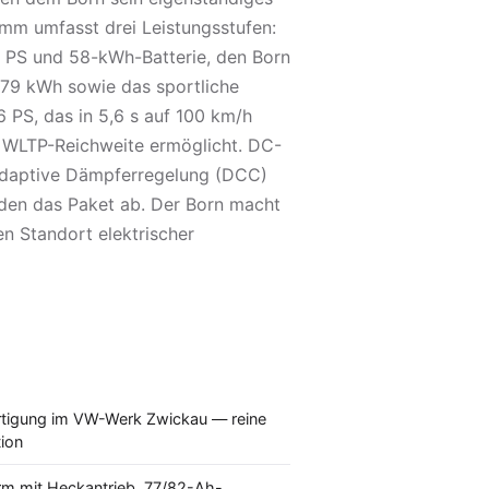
mm umfasst drei Leistungsstufen:
0 PS und 58-kWh-Batterie, den Born
79 kWh sowie das sportliche
 PS, das in 5,6 s auf 100 km/h
 WLTP-Reichweite ermöglicht. DC-
 adaptive Dämpferregelung (DCC)
den das Paket ab. Der Born macht
n Standort elektrischer
ertigung im VW-Werk Zwickau — reine
ion
rm mit Heckantrieb, 77/82-Ah-